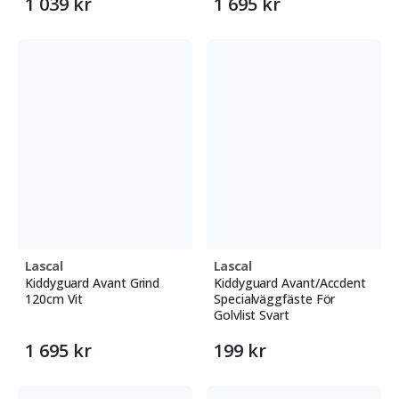
1 039 kr
1 695 kr
Lascal
Lascal
Kiddyguard Avant Grind
Kiddyguard Avant/Accdent
120cm Vit
Specialväggfäste För
Golvlist Svart
1 695 kr
199 kr