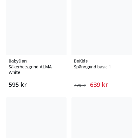
BabyDan
BeKids
Säkerhetsgrind ALMA
Spänngrind basic 1
White
595 kr
639 kr
799 kr