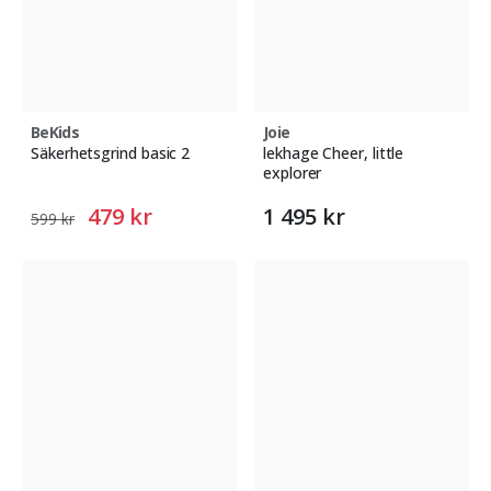
BeKids
Joie
Säkerhetsgrind basic 2
lekhage Cheer, little
explorer
479 kr
1 495 kr
599 kr