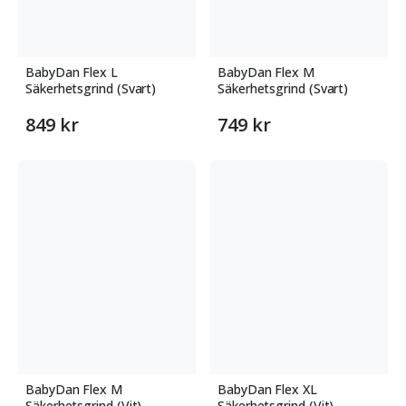
åtanke. Skapa en trygg och säker miljö för ditt barn
med vårt utbud av säkerhetsgrindar.
BabyDan Flex L
BabyDan Flex M
Säkerhetsgrind (Svart)
Säkerhetsgrind (Svart)
849 kr
749 kr
BabyDan Flex M
BabyDan Flex XL
Säkerhetsgrind (Vit)
Säkerhetsgrind (Vit)