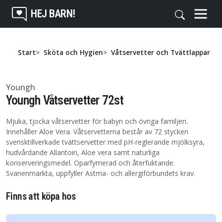
HEJ BARN!
Start
Sköta och Hygien
Våtservetter och Tvättlappar
Youngh
Youngh Våtservetter 72st
Mjuka, tjocka våtservetter för babyn och övriga familjen.
Innehåller Aloe Vera. Våtservetterna består av 72 stycken
svensktillverkade tvättservetter med pH-reglerande mjölksyra,
hudvårdande Allantoin, Aloe vera samt naturliga
konserveringsmedel. Oparfymerad och återfuktande.
Svanenmärkta, uppfyller Astma- och allergiförbundets krav.
Finns att köpa hos