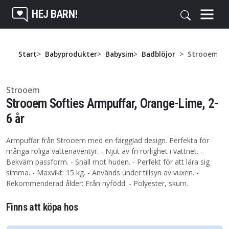
HEJ BARN!
Start
Babyprodukter
Babysim
Badblöjor
Strooem Sof
Strooem
Strooem Softies Armpuffar, Orange-Lime, 2-
6 år
Armpuffar från Strooem med en färgglad design. Perfekta för
många roliga vattenäventyr. - Njut av fri rörlighet i vattnet. -
Bekväm passform. - Snäll mot huden. - Perfekt för att lära sig
simma. - Maxvikt: 15 kg. - Används under tillsyn av vuxen. -
Rekommenderad ålder: Från nyfödd. - Polyester, skum.
Finns att köpa hos