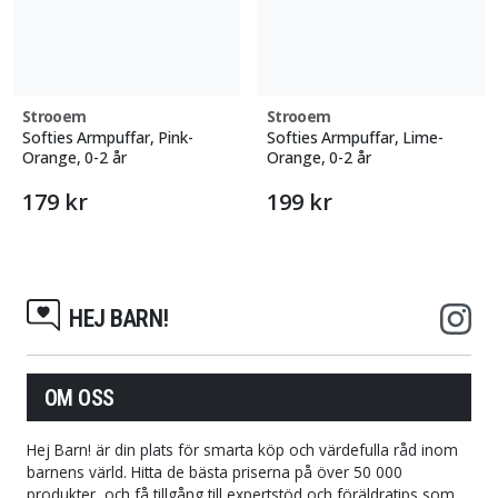
Strooem
Strooem
Softies Armpuffar, Pink-
Softies Armpuffar, Lime-
Orange, 0-2 år
Orange, 0-2 år
179 kr
199 kr
HEJ BARN!
OM OSS
Hej Barn! är din plats för smarta köp och värdefulla råd inom
barnens värld. Hitta de bästa priserna på över 50 000
produkter, och få tillgång till expertstöd och föräldratips som