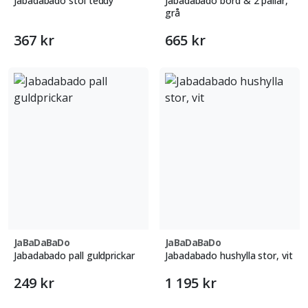
Jabadabado stol teddy
Jabadabado bord & 2 pallar,
grå
367 kr
665 kr
JaBaDaBaDo
JaBaDaBaDo
Jabadabado pall guldprickar
Jabadabado hushylla stor, vit
249 kr
1 195 kr