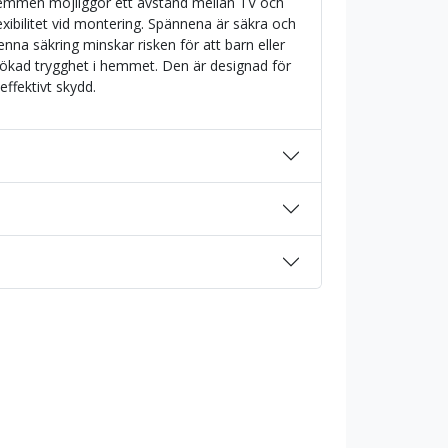
emmen möjliggör ett avstånd mellan TV och
exibilitet vid montering. Spännena är säkra och
Denna säkring minskar risken för att barn eller
er ökad trygghet i hemmet. Den är designad för
effektivt skydd.