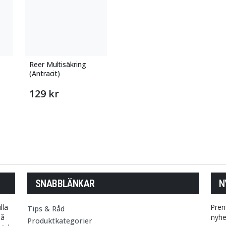
Reer Multisäkring
(Antracit)
129 kr
SNABBLÄNKAR
N
lla
Pren
Tips & Råd
på
nyhe
Produktkategorier