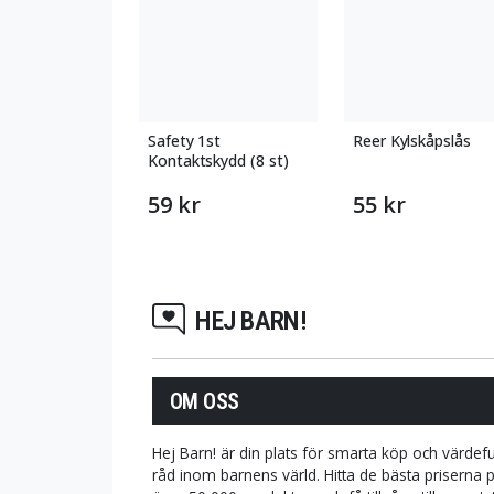
Safety 1st
Reer Kylskåpslås
Kontaktskydd (8 st)
59 kr
55 kr
HEJ BARN!
OM OSS
Hej Barn! är din plats för smarta köp och värdefu
råd inom barnens värld. Hitta de bästa priserna 