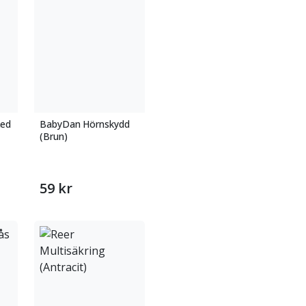
med
BabyDan Hörnskydd
(Brun)
59 kr