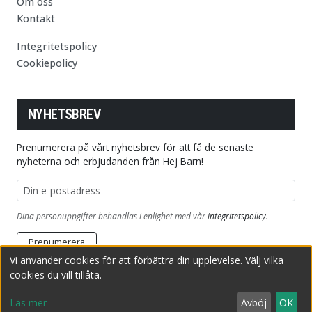
Om oss
Kontakt
Integritetspolicy
Cookiepolicy
NYHETSBREV
Prenumerera på vårt nyhetsbrev för att få de senaste
nyheterna och erbjudanden från Hej Barn!
E-postadress
Dina personuppgifter behandlas i enlighet med vår
integritetspolicy
.
Prenumerera
Vi använder cookies för att förbättra din upplevelse. Välj vilka
cookies du vill tillåta.
Copyright © 2026 HejBarn.se
Producerad av Adrila Sweden AB
Läs mer
Avböj
OK