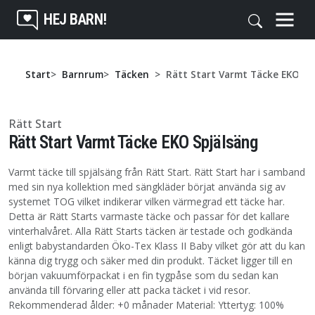
HEJ BARN!
Start
Barnrum
Täcken
Rätt Start Varmt Täcke EKO Sp
Rätt Start
Rätt Start Varmt Täcke EKO Spjälsäng
Varmt täcke till spjälsäng från Rätt Start. Rätt Start har i samband
med sin nya kollektion med sängkläder börjat använda sig av
systemet TOG vilket indikerar vilken värmegrad ett täcke har.
Detta är Rätt Starts varmaste täcke och passar för det kallare
vinterhalvåret. Alla Rätt Starts täcken är testade och godkända
enligt babystandarden Öko-Tex Klass II Baby vilket gör att du kan
känna dig trygg och säker med din produkt. Täcket ligger till en
början vakuumförpackat i en fin tygpåse som du sedan kan
använda till förvaring eller att packa täcket i vid resor.
Rekommenderad ålder: +0 månader Material: Yttertyg: 100%