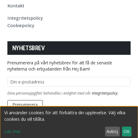
Kontakt
Integritetspolicy
Cookiepolicy
NYHETSBREV
Prenumerera på vårt nyhetsbrev för att få de senaste
nyheterna och erbjudanden från Hej Barn!
E-postadress
Dina personuppgifter behandlas i enlighet med vår
integritetspolicy
.
Prenumerera
Vi använder cookies för att förbättra din upplevelse. Välj vilka
cookies du vill tillåta.
Copyright © 2026 HejBarn.se
Producerad av Adrila Sweden AB
Läs mer
Avböj
OK