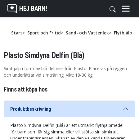
HEJ BARN!
Start
Sport och Fritid
Sand- och Vattenlek
Flythjälpme
Plasto Simdyna Delfin (Blå)
Simhjälp i form av blå delfiner från Plasto. Placeras på ryggen
och underlättar vid simträning. Vikt: 18-30 kg.
Finns att köpa hos
Produktbeskrivning
Plasto Simdyna Delfin (Blå) är ett utmärkt flythjälpmedel
för barn som lär sig simma eller vill stötta sin simkraft
under träningspassen. Skapat av den välkända tillverkaren