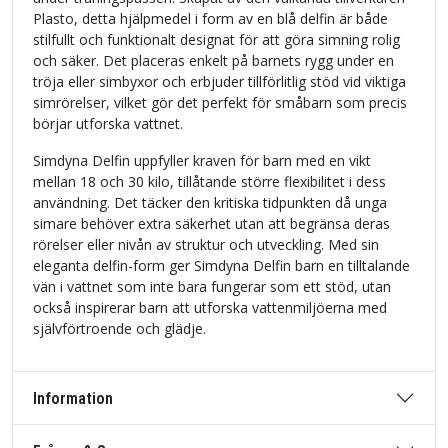
Plasto, detta hjälpmedel i form av en blå delfin är både
stilfullt och funktionalt designat för att göra simning rolig
och säker. Det placeras enkelt på barnets rygg under en
tröja eller simbyxor och erbjuder tillförlitlig stöd vid viktiga
simrörelser, vilket gör det perfekt för småbarn som precis
börjar utforska vattnet.
Simdyna Delfin uppfyller kraven för barn med en vikt
mellan 18 och 30 kilo, tillåtande större flexibilitet i dess
användning. Det täcker den kritiska tidpunkten då unga
simare behöver extra säkerhet utan att begränsa deras
rörelser eller nivån av struktur och utveckling. Med sin
eleganta delfin-form ger Simdyna Delfin barn en tilltalande
vän i vattnet som inte bara fungerar som ett stöd, utan
också inspirerar barn att utforska vattenmiljöerna med
självförtroende och glädje.
Information