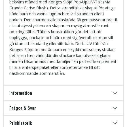
bekväm månad med Konges Slöjd Pop-Up UV-Tält (Ma
Grande Cerise Blush). Detta strandtält är skapat för att ge
både barn och vuxna lugn och ro vid stranden eller i
parken. Den charmentalle blaskröda färgen passerar bra till
alla utstyrsstycken och skapar en mysig atmosfär runt
omkring tältet. Tältets konstruktion gör det lätt att
uppbygga, packa in och bära med sig överallt dit man vill
gå utan att skada dig eller ditt barn. Detta UV-tält från
Konges Slöjd är mer än bara en skydd mot solens strålar;
det är en liten värld där din stackare kan utveksla glada
minnen tillsammans med familjen. En perfekt komplement
till alla vinterspelpaket eller som eftertanke till ditt
nästkommande sommarutlån.
Information
Frågor & Svar
Prishistorik