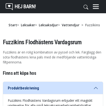
HEJ BARN!
Start
Leksaker
Leksaksdjur
Vattendjur
Fuzzikins F
Fuzzikins Flodhästens Vardagsrum
Fuzzikins är en rolig kombination av pyssel och lek. Färglägg den
söta flodhästens lena päls med de medföljande vattenlösliga
filtpennorna.
Finns att köpa hos
Produktbeskrivning
Fuzzikins Flodhästens Vardagsrum erbjuder ett magiskt
upplevelse för alla små leksaksamarbetsamhetshjältar.