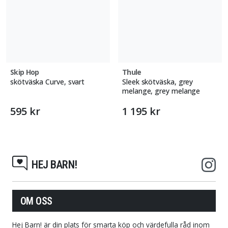
Skip Hop
Thule
skötväska Curve, svart
Sleek skötväska, grey
melange, grey melange
595 kr
1 195 kr
HEJ BARN!
OM OSS
Hej Barn! är din plats för smarta köp och värdefulla råd inom