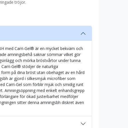
ingade tröjor.
BH med Carri-Gel® är en mycket bekväm och
rade amningsbehå saknar sömmar vilket gör
ngsinlägg och mörka bröstvårtor under tunna
 Carri-Gel® stödjer de naturliga
h form på dina bröst utan obehaget av en hård
bh är gjord i silkesmjuk microfiber som
ed Carri-Gel som förblir mjuk och smidig runt
ort. Amningsöppning med enkelt enhandsgrepp
förlängare för ökad justerbarhet medföljer
ingningen sitter denna amningsbh diskret även