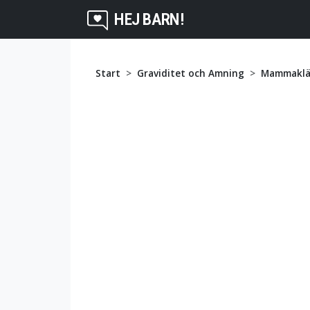
HEJ BARN!
Start
Graviditet och Amning
Mammaklä