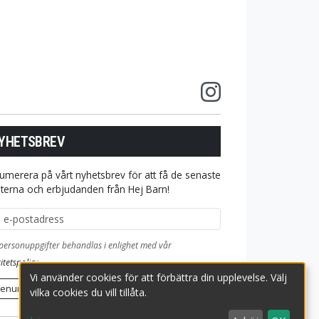
YHETSBREV
umerera på vårt nyhetsbrev för att få de senaste
terna och erbjudanden från Hej Barn!
ostadress
personuppgifter behandlas i enlighet med vår
itetspolicy
.
Vi använder cookies för att förbättra din upplevelse. Välj
renumerera
vilka cookies du vill tillåta.