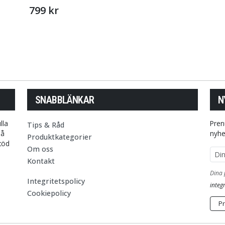
799 kr
SNABBLÄNKAR
N
lla
Pren
Tips & Råd
på
nyhe
Produktkategorier
stöd
Om oss
E-p
Kontakt
Dina 
Integritetspolicy
integr
Cookiepolicy
P