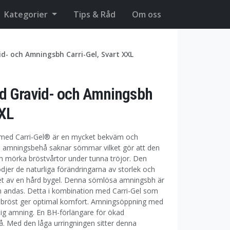
Kategorier
Tips & Råd
Om oss
id- och Amningsbh Carri-Gel, Svart XXL
ad Gravid- och Amningsbh
XXL
 med Carri-Gel® är en mycket bekväm och
e amningsbehå saknar sömmar vilket gör att den
ch mörka bröstvårtor under tunna tröjor. Den
ödjer de naturliga förändringarna av storlek och
et av en hård bygel. Denna sömlösa amningsbh är
om andas. Detta i kombination med Carri-Gel som
na bröst ger optimal komfort. Amningsöppning med
ig amning. En BH-förlängare för ökad
å. Med den låga urringningen sitter denna