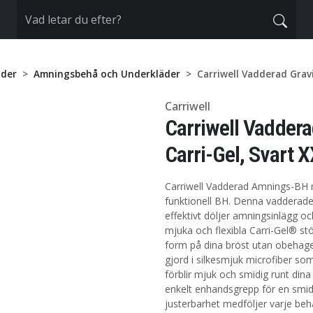
der
Amningsbehå och Underkläder
Carriwell Vadderad Grav
Carriwell
Carriwell Vadder
Carri-Gel, Svart 
Carriwell Vadderad Amnings-BH
funktionell BH. Denna vadderad
effektivt döljer amningsinlägg o
mjuka och flexibla Carri-Gel® st
form på dina bröst utan obehag
gjord i silkesmjuk microfiber s
förblir mjuk och smidig runt di
enkelt enhandsgrepp för en smid
justerbarhet medföljer varje beh