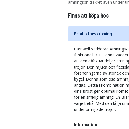
amningsbh diskret även under urr
Finns att köpa hos
Produktbeskrivning
Carriwell Vadderad Amnings-
funktionell BH. Denna vadde
att den effektivt döljer amni
tröjor. Den mjuka och flexibla
förändringarna av storlek oc
bygel. Denna sömlösa amnings
andas. Detta i kombination m
dina bröst ger optimal komf
för en smidig amning. En BH-
varje behå. Med den låga urr
under urringade tröjor.
Information