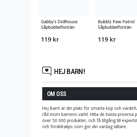
Gabby's Dollhouse
Bubblz Paw Patrol
Såpbubbelfontän
Såpbubbelfontän
119 kr
119 kr
HEJ BARN!
OM OSS
Hej Barn! är din plats för smarta köp och värdefu
råd inom barnens värld. Hitta de bästa priserna 
över 50 000 produkter, och få tillgång till expert
och föräldratips som gör din vardag lättare.