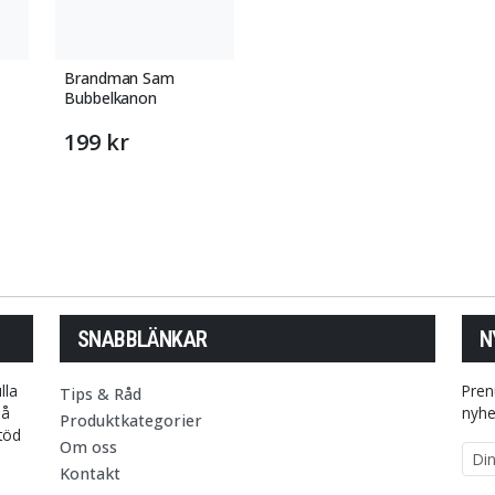
Brandman Sam
Bubbelkanon
199 kr
SNABBLÄNKAR
N
lla
Pren
Tips & Råd
på
nyhe
Produktkategorier
stöd
Om oss
E-p
Kontakt