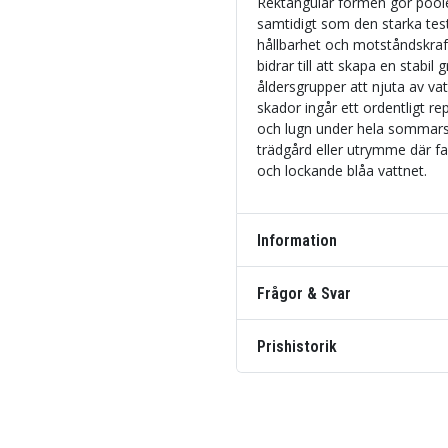
Rektangulär formen gör poole
samtidigt som den starka test
hållbarhet och motståndskraf
bidrar till att skapa en stabil 
åldersgrupper att njuta av va
skador ingår ett ordentligt rep
och lugn under hela sommarses
trädgård eller utrymme där fam
och lockande blåa vattnet.
Information
Frågor & Svar
Prishistorik