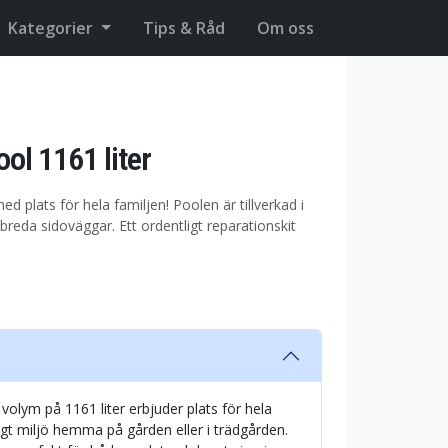
Kategorier
Tips & Råd
Om oss
ol 1161 liter
 plats för hela familjen! Poolen är tillverkad i
 breda sidoväggar. Ett ordentligt reparationskit
olym på 1161 liter erbjuder plats för hela
yligt miljö hemma på gården eller i trädgården.