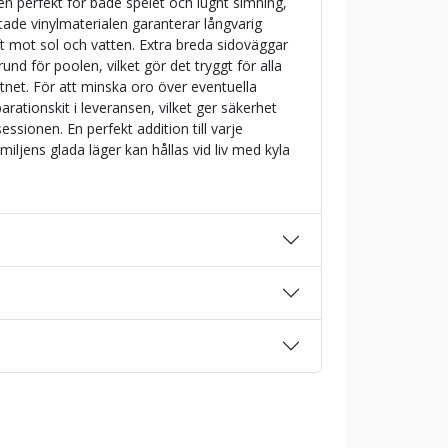
n perfekt för både spelet och lugnt simning,
ade vinylmaterialen garanterar långvarig
t mot sol och vatten. Extra breda sidoväggar
grund för poolen, vilket gör det tryggt för alla
ttnet. För att minska oro över eventuella
arationskit i leveransen, vilket ger säkerhet
sionen. En perfekt addition till varje
iljens glada läger kan hållas vid liv med kyla