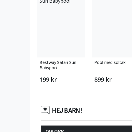
Bestway Safari Sun
Pool med soltak
Babypool
199 kr
899 kr
HEJ BARN!
OM OSS